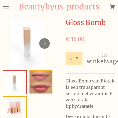
Beautybyus-products
Ga
direct
naar
Gloss Bomb
de
hoofdinhoud
€ 15,00
In
winkelwag
Gloss Bomb van Biotek
is een transparant
serum met vitamine E
voor totale
liphydratatie.
Deze unieke formule