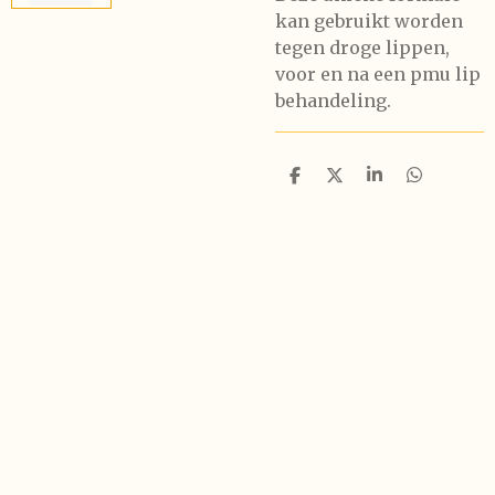
kan gebruikt worden
tegen droge lippen,
voor en na een pmu lip
behandeling.
D
D
S
D
e
e
h
e
l
e
a
l
e
l
r
e
n
e
n