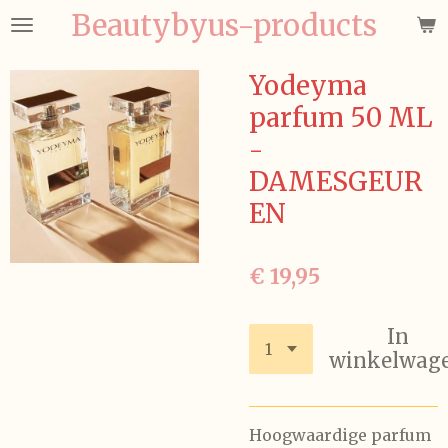
Beautybyus-products
Ga
direct
naar
Yodeyma
de
parfum 50 ML
hoofdinhoud
-
DAMESGEUR
EN
€ 19,95
In
winkelwag
Hoogwaardige parfum