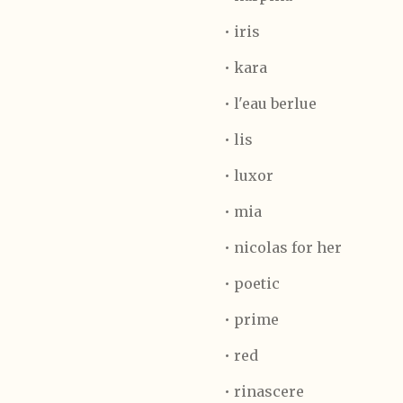
• iris
• kara
• l'eau berlue
• lis
• luxor
• mia
• nicolas for her
• poetic
• prime
• red
• rinascere